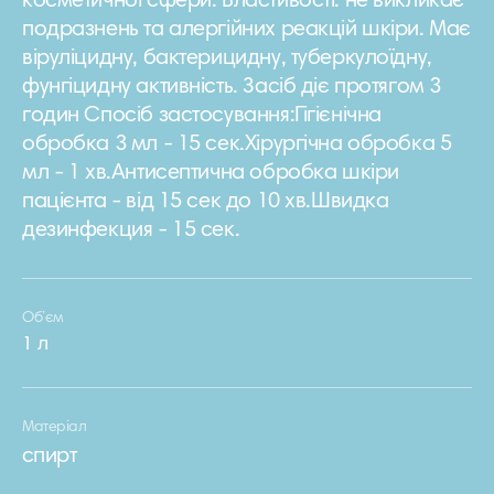
косметичної сфери. Властивості: не викликає
подразнень та алергійних реакцій шкіри. Має
віруліцидну, бактерицидну, туберкулоїдну,
фунгіцидну активність. Засіб діє протягом 3
годин Спосіб застосування:Гігієнічна
обробка 3 мл - 15 сек.Хірургічна обробка 5
мл - 1 хв.Антисептична обробка шкіри
пацієнта - від 15 сек до 10 хв.Швидка
дезинфекция - 15 сек.
Об’єм
1 л
Матеріал
спирт