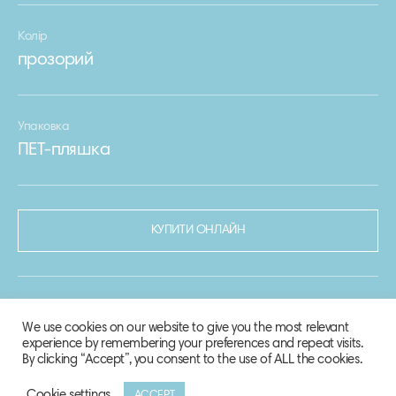
Колір
прозорий
Упаковка
ПЕТ-пляшка
КУПИТИ ОНЛАЙН
We use cookies on our website to give you the most relevant
experience by remembering your preferences and repeat visits.
By clicking “Accept”, you consent to the use of ALL the cookies.
Cookie settings
ACCEPT