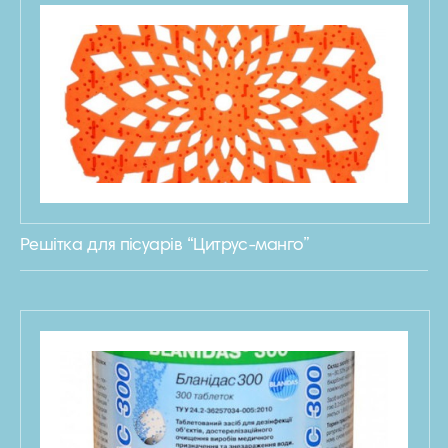
Решітка для пісуарів “Цитрус-манго”