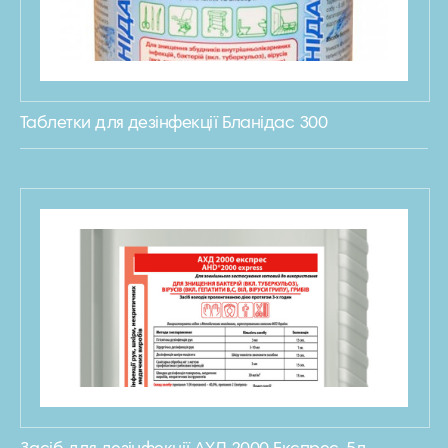
Таблетки для дезінфекції Бланідас 300