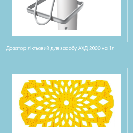
Дозатор ліктьовий для засобу АХД 2000 на 1л