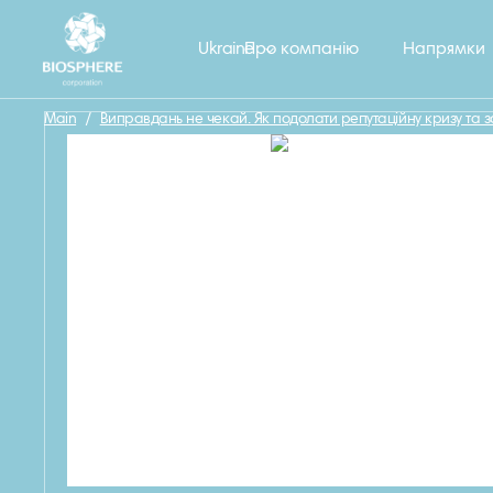
Назад
Ukraine
Про компанію
Напрямки
Main
/
Виправдань не чекай. Як подолати репутаційну кризу та 