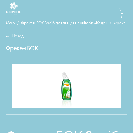
Main
/
Фрекен БОК Засіб для чищення унітазів «Кедр»
/
Фрекен Б
Назад
Фрекен БОК