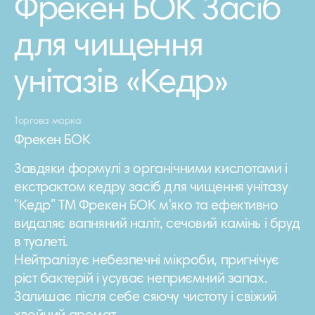
Фрекен БОК Засіб
для чищення
унітазів «Кедр»
Торгова марка
Фрекен БОК
Завдяки формулі з органічними кислотами і
екстрактом кедру засіб для чищення унітазу
"Кедр" ТМ Фрекен БОК м'яко та ефективно
видаляє вапняний наліт, сечовий камінь і бруд
в туалеті.
Нейтралізує небезпечні мікроби, пригнічує
ріст бактерій і усуває неприємний запах.
Залишає після себе сяючу чистоту і свіжий