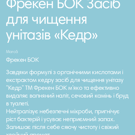
Фрекен БОК Засіб
для чищення
унітазів «Кедр»
Marcă
Фрекен БОК
Завдяки формулі з органічними кислотами і
екстрактом кедру засіб для чищення унітазу
"Кедр" ТМ Фрекен БОК м'яко та ефективно
видаляє вапняний наліт, сечовий камінь і бруд
в туалеті.
Нейтралізує небезпечні мікроби, пригнічує
ріст бактерій і усуває неприємний запах.
Залишає після себе сяючу чистоту і свіжий