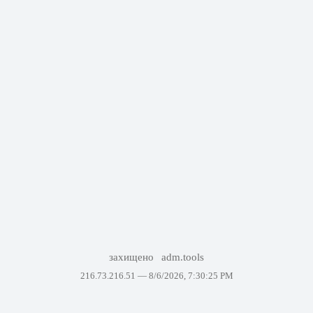
захищено
adm.tools
216.73.216.51 —
8/6/2026, 7:30:25 PM