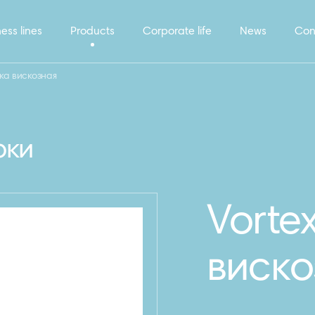
ess lines
Products
Corporate life
News
Con
ка вискозная
рки
Vorte
виско