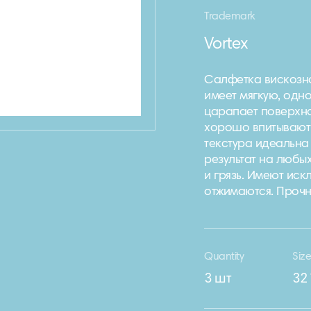
Trademark
Vortex
Салфетка вискозна
имеет мягкую, одно
царапает поверхно
хорошо впитывают 
текстура идеальна
результат на любы
и грязь. Имеют ис
отжимаются. Прочн
Quantity
Siz
3 шт
32 