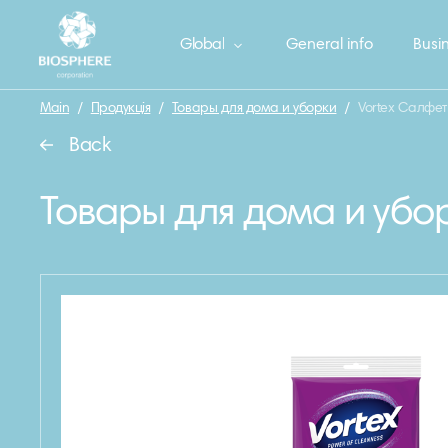
Global
General info
Busin
Main
/
Продукція
/
Товары для дома и уборки
/
Vortex Салфет
Back
Товары для дома и убо