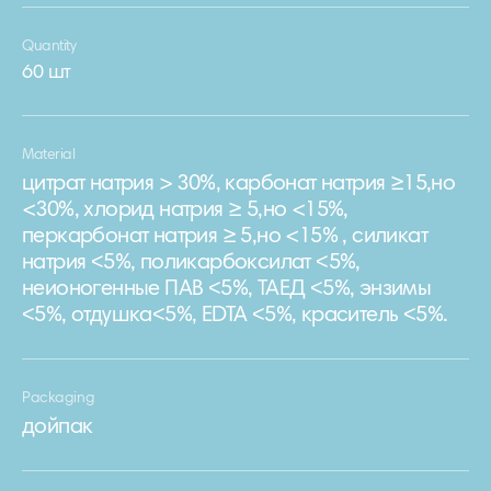
Quantity
60 шт
Material
цитрат натрия > 30%, карбонат натрия ≥15,но
<30%, хлорид натрия ≥ 5,но <15%,
перкарбонат натрия ≥ 5,но <15% , силикат
натрия ˂5%, поликарбоксилат ˂5%,
неионогенные ПАВ ˂5%, ТАЕД ˂5%, энзимы
˂5%, отдушка˂5%, EDTA ˂5%, краситель ˂5%.
Packaging
дойпак