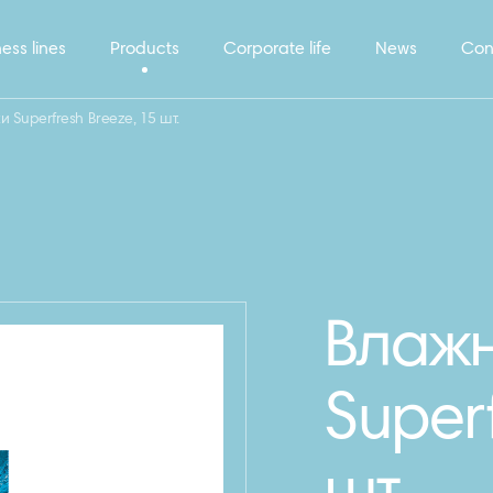
ess lines
Products
Corporate life
News
Con
Superfresh Breeze, 15 шт.
Влаж
Superf