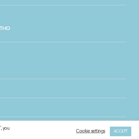
тно
, you
Cookie settings
ACCEPT