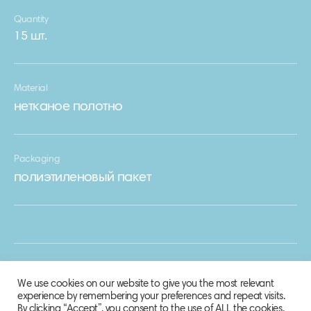
Quantity
15 шт.
Material
нетканое полотно
Packaging
полиэтиленовый пакет
We use cookies on our website to give you the most relevant
experience by remembering your preferences and repeat visits.
By clicking “Accept”, you consent to the use of ALL the cookies.