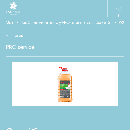
Main
/
Засіб для миття посуду PRO service «Грейпфрут», 5л
/
PRO se
Назад
PRO service