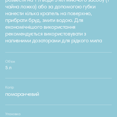
розвести на 1 л води 5 мл миючого засобу (1
чайна ложка) або за допомогою губки
нанести кілька крапель на поверхню,
прибрати бруд, змити водою. Для
економічнішого використання
рекомендується використовувати з
наливними дозаторами для рідкого мила
Об’єм
5 л
Колір
помаранчевий
Упаковка