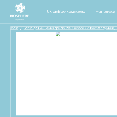
Назад
Ukraine
Про компанію
Напрямки
Main
/
Засіб для чищення грилю PRO service Grillmaster лужний, 