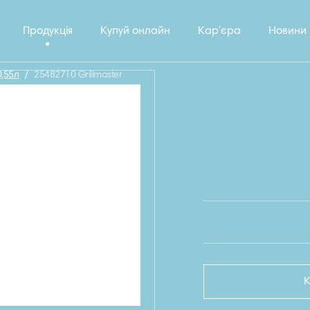
Продукція
Купуй онлайн
Кар'єра
Новини
0,55л
/
25482710 Grillmaster