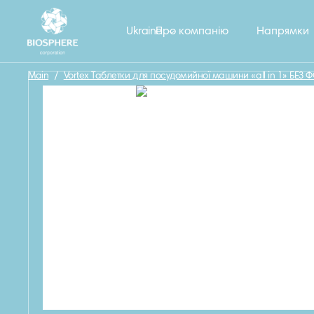
Назад
Ukraine
Про компанію
Напрямки
Main
/
Vortex Таблетки для посудомийної машини «all in 1» БЕЗ 