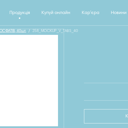
Продукція
Купуй онлайн
Кар'єра
Новини
ФОСФАТІВ, 40шт.
/
258_MOCKUP_V_TABS_40