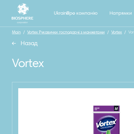
Ukraine
Про компанію
Напрямки
Main
/
Vortex Рукавички господарчі з манжетами
/
Vortex
/
Vo
Назад
Vortex