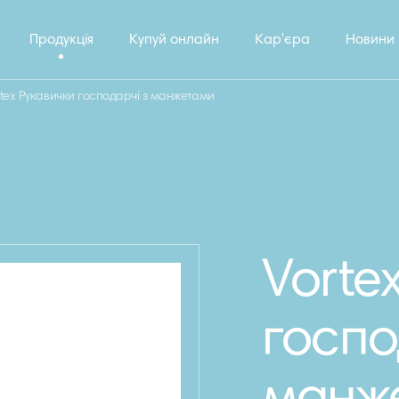
Продукція
Купуй онлайн
Кар'єра
Новини
rtex Рукавички господарчі з манжетами
Vorte
госпо