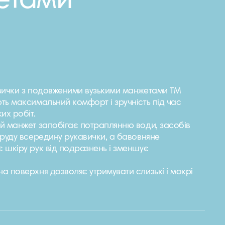
етами
вички з подовженими вузькими манжетами ТМ
ть максимальний комфорт і зручність під час
их робіт.
й манжет запобігає потраплянню води, засобів
бруду всередину рукавички, а бавовняне
 шкіру рук від подразнень і зменшує
 поверхня дозволяє утримувати слизькі і мокрі