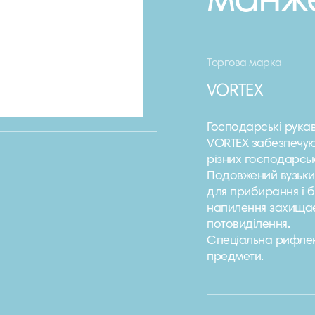
манж
Торгова марка
VORTEX
Господарські рука
VORTEX забезпечую
різних господарськ
Подовжений вузьки
для прибирання і 
напилення захищає
потовиділення.
Спеціальна рифлена
предмети.