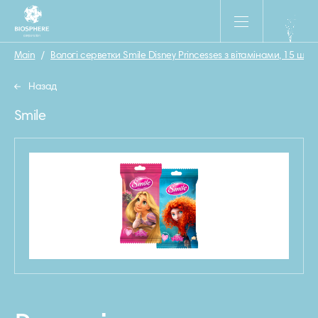
Main
/
Вологі серветки Smile Disney Princesses з вітамінами, 15 шт.
Назад
Smile