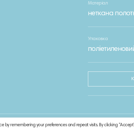
Матеріал
неткана полот
Упаковка
поліетиленови
ce by remembering your preferences and repeat visits. By clicking “Accept”