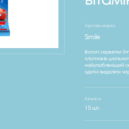
вітамі
Торгова марка
Smile
Вологі серветки Sm
хлопчаків шкільного
найулюбленіший се
здатні видаляти чо
Кількість
15 шт.