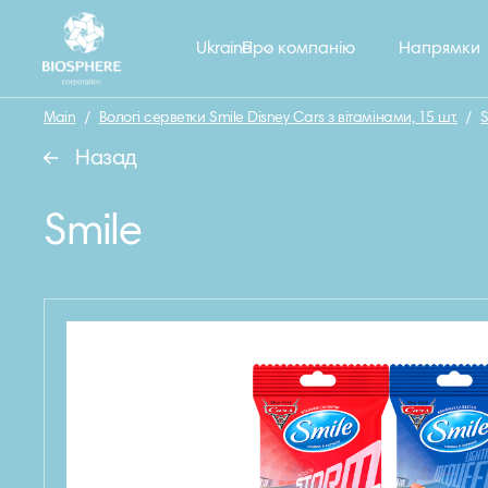
Ukraine
Про компанію
Напрямки
Main
/
Вологі серветки Smile Disney Cars з вітамінами, 15 шт.
/
S
Назад
Smile