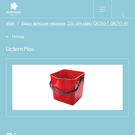
Main
/
Відро запасне червоне, 25л для візка CK750-T (SK797-R)
/
Назад
Uctem Plas