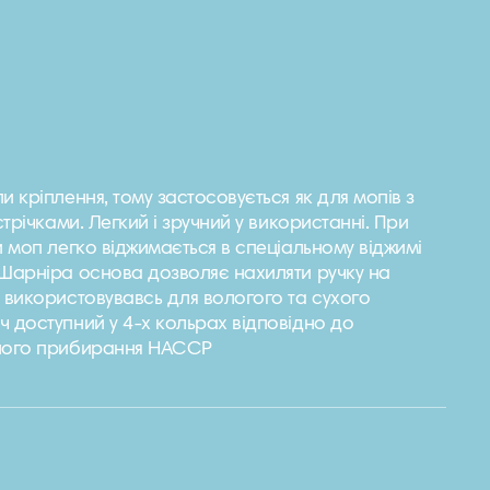
и кріплення, тому застосовується як для мопів з
стрічками. Легкий і зручний у використанні. При
и моп легко віджимається в спеціальному віджимі
 Шарніра основа дозволяє нахиляти ручку на
 використовувавсь для вологого та сухого
 доступний у 4-х кольрах відповідно до
ьного прибирання HACCP