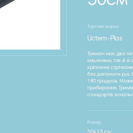
50см
Торгова марка
Uctem-Plas
Тримач має два тип
кишенями, так й зі 
кріпленні стрічкам
без допомоги рук.
180 градусів. Може
прибирання. Тримач
стандартів зонал
Розмір
50x13 см