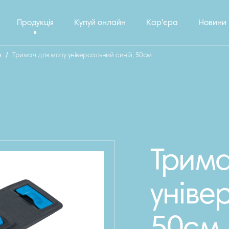
Продукція
Купуй онлайн
Кар'єра
Новини
s
/
Тримач для мопу універсальний синій, 50см
Трима
уніве