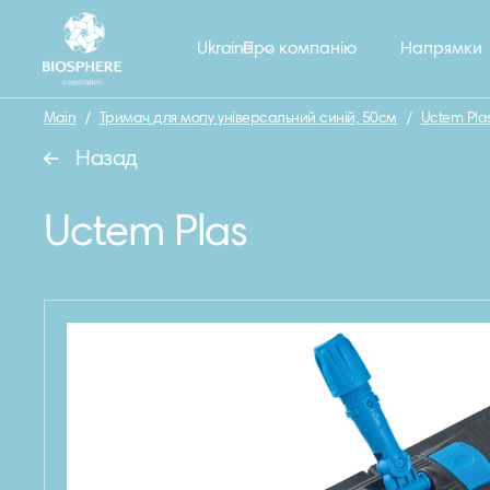
Ukraine
Про компанію
Напрямки
Main
/
Тримач для мопу універсальний синій, 50см
/
Uctem Pla
Назад
Uctem Plas