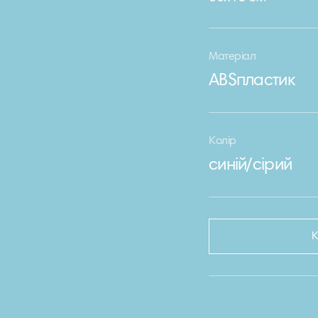
Матеріал
ABSпластик
Колір
синій/сірий