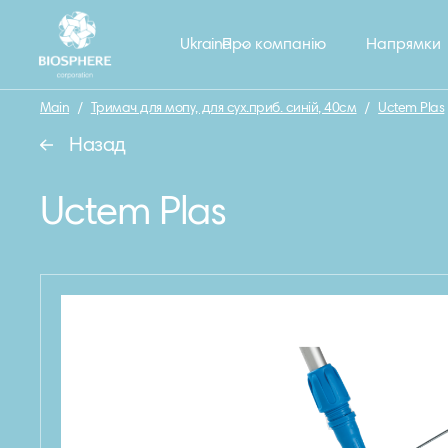
Ukraine
Про компанію
Напрямки
Main
/
Тримач для мопу, для сух.приб. синій, 40см
/
Uctem Plas
Назад
Uctem Plas