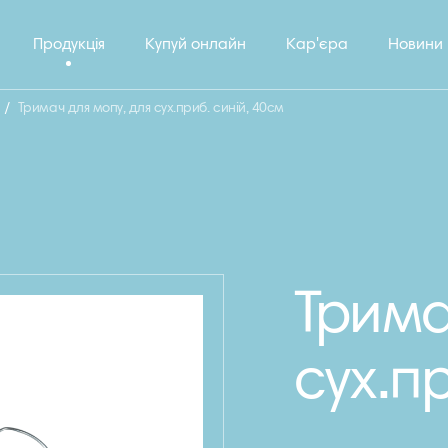
Продукція
Купуй онлайн
Кар'єра
Новини
/
Тримач для мопу, для сух.приб. синій, 40см
Трима
сух.п