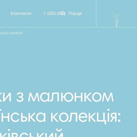
Контакти
1 000 000
Пошук
ський розпис”
ки з малюнком
їнська колекція: