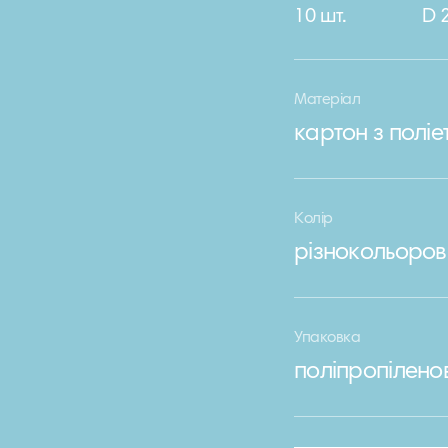
10 шт.
D 
Матеріал
картон з полі
Колір
різнокольоров
Упаковка
поліпропілено