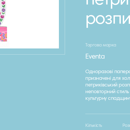
петри
розпи
Торгова марка
Eventa
Одноразові паперов
призначені для хол
петриківський розп
неповторний стиль
культурну спадщину 
Кількість
Роз