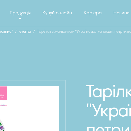
Продукція
Купуй онлайн
Кар'єра
Новини
розпис”
/
eventa
/
Тарілки з малюнком “Українська колекція: петриків
Таріл
"Укра