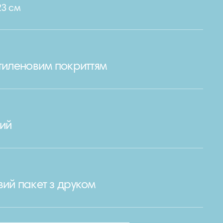
23 см
етиленовим покриттям
ий
вий пакет з друком