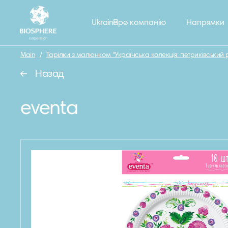
Ukraine
Про компанію
Напрямки
Main
/
Тарілки з малюнком “Українська колекція: петриківський 
Назад
eventa