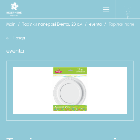
Main
/
Тарілки паперові Eventa, 23 см
/
eventa
/
Тарілки паперов
Назад
eventa