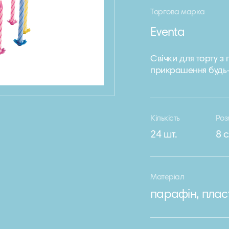
Торгова марка
Eventa
Свічки для торту з
прикрашення будь-як
Кількість
Роз
24 шт.
8 
Матеріал
парафін, плас