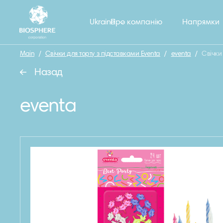
Ukraine
Про компанію
Напрямки
Main
/
Свічки для торту з підставками Eventa
/
eventa
/
Свічки
Назад
eventa