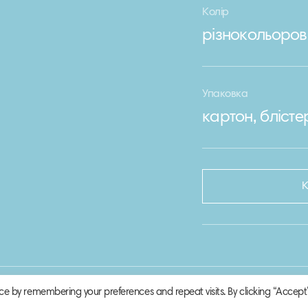
Колір
різнокольоров
Упаковка
картон, блісте
ce by remembering your preferences and repeat visits. By clicking “Accept”