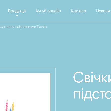
Продукція
Купуй онлайн
Кар'єра
Новини
 для торту з підставками Eventa
Свічки
підст