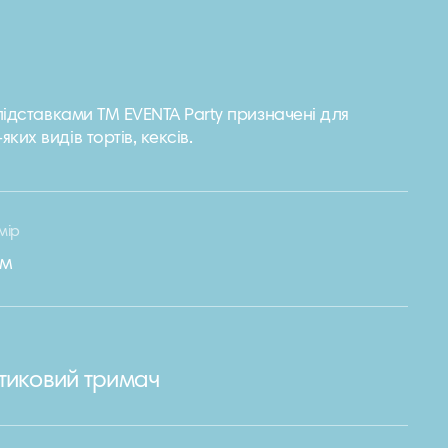
 підставками TM EVENTA Party призначені для
их видів тортів, кексів.
мір
см
тиковий тримач