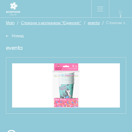
Main
/
Стакани з малюнком “Єдиноріг”
/
eventa
/
Стакани з ма
Назад
eventa