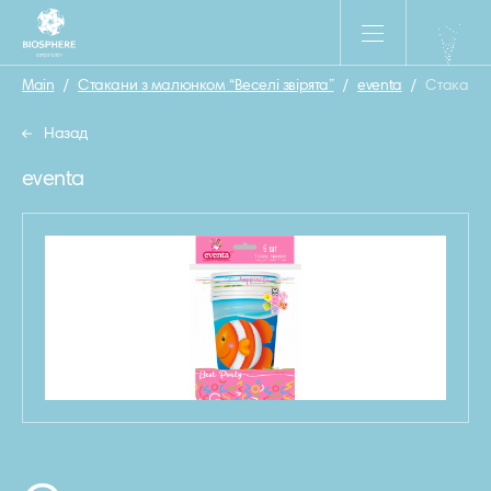
Main
/
Стакани з малюнком “Веселі звірята”
/
eventa
/
Стакани 
Назад
eventa