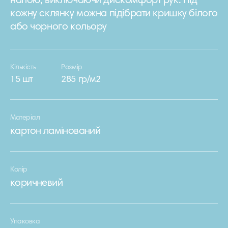
напою, виключаючи дискомфорт рук. Під
кожну склянку можна підібрати кришку білого
або чорного кольору
Кількість
Розмір
15 шт
285 гр/м2
Матеріал
картон ламінований
Колір
коричневий
Упаковка