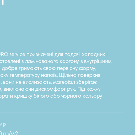
л
RO service призначені для подачі холодних і
готовлені з ламінованого картону з внутрішним
и добре тримають свою первісну форму,
оку температуру напоїв. Щільна поверхня
 вони не вислизають, матеріал зберігає
, виключаючи дискомфорт рук. Під кожну
ібрати кришку білого або чорного кольору
мір
0 гр/м2