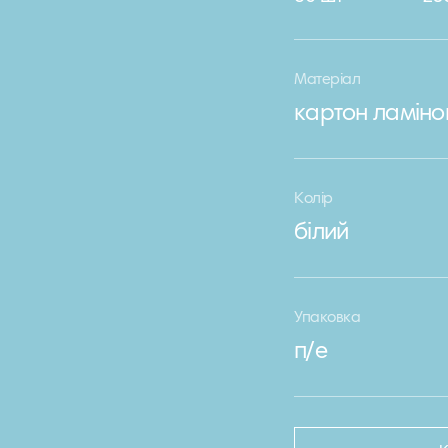
Матеріал
картон ламіно
Колір
білий
Упаковка
п/е