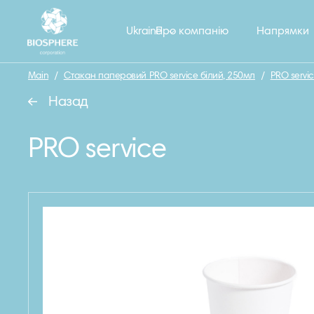
Ukraine
Про компанію
Напрямки
Main
/
Стакан паперовий PRO service білий, 250мл
/
PRO servi
Назад
PRO service