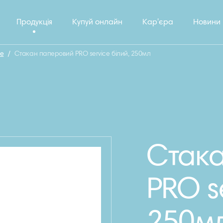
Продукція
Купуй онлайн
Кар'єра
Новини
ce
/
Стакан паперовий PRO service білий, 250мл
Стак
PRO se