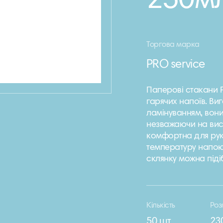
250м
Торгова марка
PRO service
Паперові стакани P
гарячих напоїв. Ви
ламінуванням, вон
незважаючи на вис
комфортна для рук,
температуру напою
склянку можна під
Кількість
Роз
50 шт
23