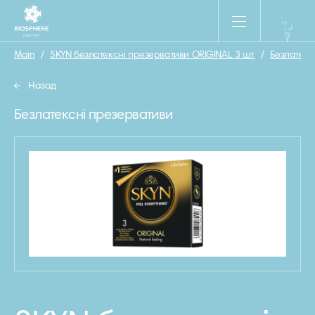
Main
/
SKYN безлатексні презервативи ORIGINAL 3 шт.
/
Безлатекс
Назад
Безлатексні презервативи