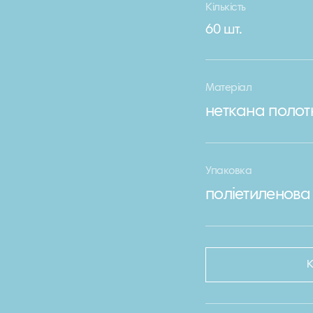
Кількість
60 шт.
Матеріал
неткана полот
Упаковка
поліетиленова