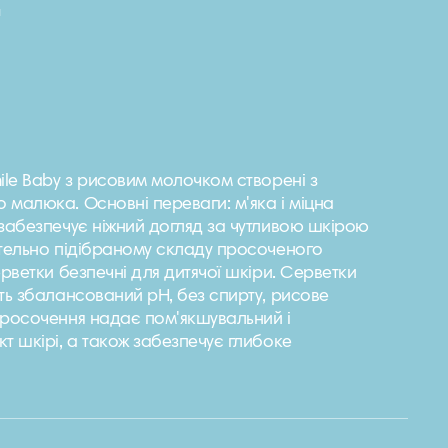
.
ile Baby з рисовим молочком створені з
малюка. Основні переваги: м'яка і міцна
 забезпечує ніжний догляд за чутливою шкірою
етельно підібраному складу просоченого
ерветки безпечні для дитячої шкіри. Серветки
ть збалансований pH, без спирту, рисове
просочення надає пом'якшувальний і
т шкірі, а також забезпечує глибоке