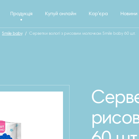
Продукція
Купуй онлайн
Кар'єра
Новини
Smile baby
/
Серветки вологі з рисовим молочком Smile baby 60 шт.
Серве
рисо