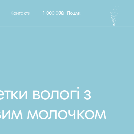
Контакти
1 000 000
Пошук
тки вологі з
вим молочком