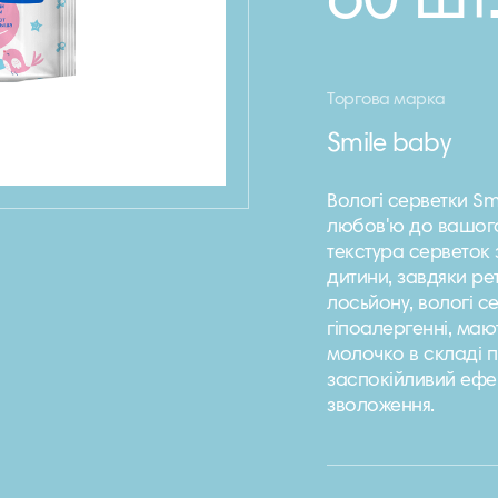
60 шт
Торгова марка
Smile baby
Вологі серветки Sm
любов'ю до вашого 
текстура серветок
дитини, завдяки р
лосьйону, вологі с
гіпоалергенні, маю
молочко в складі 
заспокійливий ефек
зволоження.