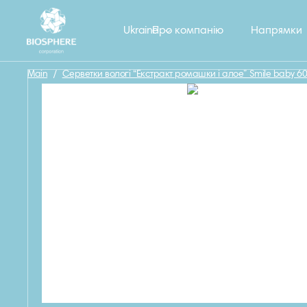
Назад
Ukraine
Про компанію
Напрямки
Main
/
Серветки вологі “Екстракт ромашки і алое” Smile baby 60