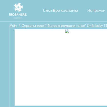
Назад
Ukraine
Про компанію
Напрямки
Main
/
Серветки вологі “Екстракт ромашки і алое” Smile baby 15