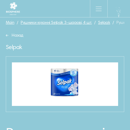
Main
/
Рушники кухонні Selpak 3-шарові, 4 шт.
/
Selpak
/
Рушники
Назад
Selpak