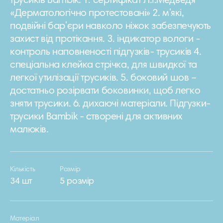
трусиків Bambik: 1. сертифікат Л.І.Медведя
«Дерматологічно протестовані» 2. м'які,
подвійні бар'єри навколо ніжок забезпечують
захист від протікання. 3. індикатор вологи -
контроль наповненості підгузків- трусиків 4.
спеціальна клейка стрічка, для швидкої та
легкої утилізації трусиків. 5. боковий шов –
достатньо розірвати боковинки, щоб легко
зняти трусики. 6. дихаючі матеріали. Підгузки-
трусики Bambik - створені для активних
малюків.
Кількість
Розмір
34 шт
5 розмір
Матеріал