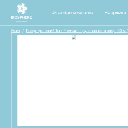
Назад
Ukraine
Про компанію
Напрямки
Main
/
Папір туалетний Tork Premium в рулонах авто шифт 90 м (