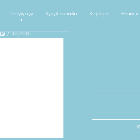
Продукція
Купуй онлайн
Кар'єра
Новини
Т6)
/
33870700