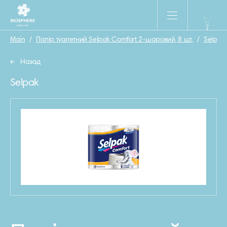
Main
/
Папiр туалетний Selpak Comfort 2-шаровий, 8 шт.
/
Selpak
Назад
Selpak