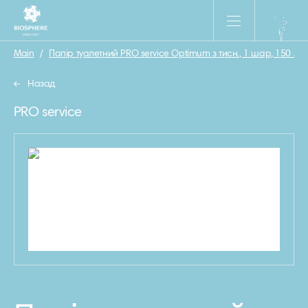
Main
/
Папір туалетний PRO service Optimum з тисн., 1 шар, 150 м
Назад
PRO service