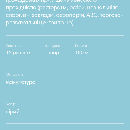
громадських приміщень з високою
прохідністю (ресторани, офіси, навчальні та
спортивні заклади, аеропорти, АЗС, торгово-
розважальні центри тощо).
Кількість
Товщина
Розмір
12 рулонів
1 шар
150 м
Матеріал
макулатура
Колір
сірий