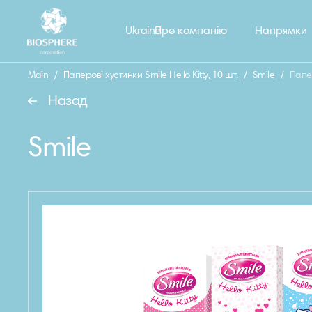
Ukraine
Про компанію
Напрямки
Main
/
Паперові хустинки Smile Hello Kitty, 10 шт.
/
Smile
/
Папер
Назад
Smile