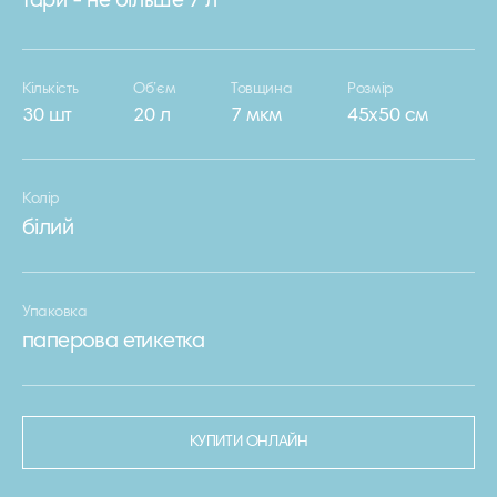
тари - не більше 7 л
Кількість
Об’єм
Товщина
Розмір
30 шт
20 л
7 мкм
45х50 см
Колір
білий
Упаковка
паперова етикетка
КУПИТИ ОНЛАЙН