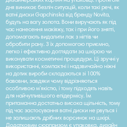
дизайнерських картин на упаковці. Протягом
дня виникає безліч ситуацій, коли такі речі, як
ватні диски Gapchinska від бренду Novita,
будуть на вагу золота. Вони виручають як під
час нанесення макіяжу, так і при його знятті,
допомагають видалити лак з нігтів чи
обробити рану. З їх допомогою приємно,
легко і ефективно доглядати за шкірою чи
виконувати косметичні процедури. Ці зручні у
використанні, компактні і надзвичайно ніжні
на дотик вироби складаються зі 100%
бавовни, завдяки чому відрізняються
особливою м'якістю, і тому підходять навіть
для найчутливішого епідермісу. Їм
притаманна достатньо висока щільність, тому
під час застосування ватні диски не рвуться і
не залишають дрібних ворсинок на шкірі.
Додатковим сюрпризом є упаковка, дизайн