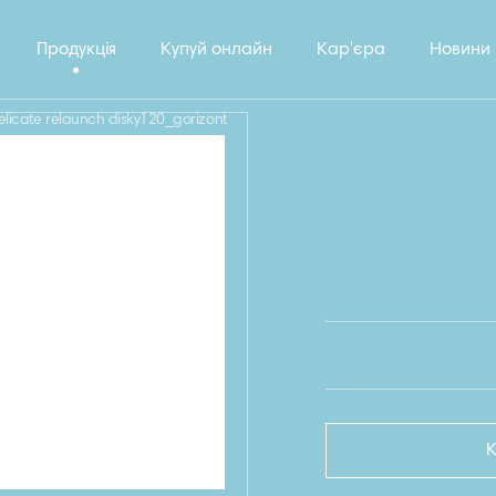
Продукція
Купуй онлайн
Кар'єра
Новини
elicate relaunch disky120_gorizont