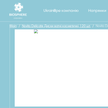
Назад
Ukraine
Про компанію
Напрямки
Main
/
Novita Delicate Диски ватні косметичні, 120 шт.
/
Novita D