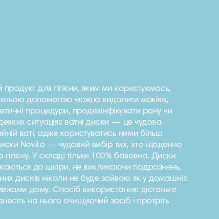
й продукт для гігієни, яким ми користуємось,
 їхньою допомогою можна видалити макіяж,
етичні процедури, продезінфікувати рану чи
 В деяких ситуаціях ватні диски — це чудова
йній ваті, адже користуватись ними більш
иски Novita — чудовий вибір тих, хто щоденно
 гігієну. У складі тільки 100% бавовна. Диски
ркаються до шкіри, не викликаючи подразнень.
них дисків ніколи не буде зайвою як у домашніх
 межами дому. Спосіб використання: дістаньте
анесіть на нього очищуючий засіб і протріть