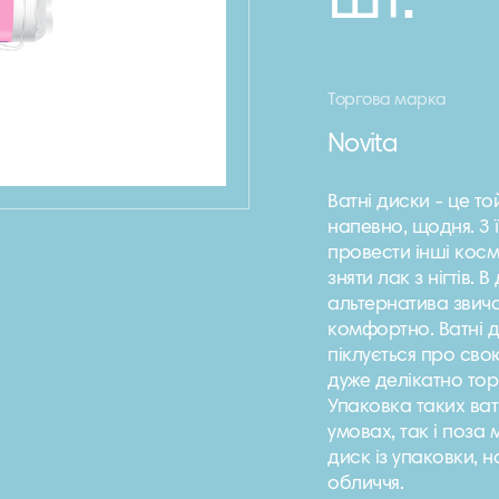
шт.
Торгова марка
Novita
Ватні диски - це то
напевно, щодня. З
провести інші косм
зняти лак з нігтів.
альтернатива звича
комфортно. Ватні д
піклується про свою
дуже делікатно то
Упаковка таких ват
умовах, так і поза
диск із упаковки, н
обличчя.