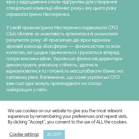
віра у відродження стали підґрунтям для створення
спеціальної номінації «Фенікс року», яку цього року
отримала Ірина Нестеренко.
У своїй промові Ірина Нестеренко подякувала CFO
Сlub Ukraine за можливість зупинитися й осмислити
результати року: «Я присвячую дві зірки відзнаки
зірковій команді «Біосфери» — фінансистам та всім
колегам, які щодня піднімаються і рухаються вперед
попри виклики війни. Українські фінансові директори
демонструють унікальну стійкість, здатність
відновлюватися та готовність масштабувати бізнес на
світовому рівні. Я впевнена, що саме українські CFO
вже сьогодні можуть претендувати на статус
найкращих у світі».
We use cookies on our website to give you the most relevant
experience by remembering your preferences and repeat visits.
By clicking “Accept”, you consent to the use of ALL the cookies.
Cookie settings
ACCEPT
© 2020-2021 Biosphere Corporation.