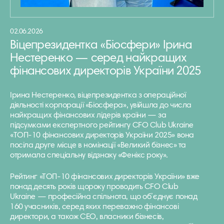
02.06.2026
Віцепрезидентка «Біосфери» Ірина
Нестеренко — серед найкращих
фінансових директорів України 2025
Ірина Нестеренко, віцепрезидентка з операційної
діяльності корпорації «Біосфера», увійшла до числа
найкращих фінансових лідерів країни — за
підсумками експертного рейтингу CFO Club Ukraine
«ТОП-10 фінансових директорів України 2025» вона
посіла друге місце в номінації «Великий бізнес» та
отримала спеціальну відзнаку «Фенікс року».
Рейтинг «ТОП-10 фінансових директорів України» вже
понад десять років щороку проводить CFO Club
Ukraine — професійна спільнота, що об’єднує понад
160 учасників, серед яких переважно фінансові
директори, а також СЕО, власники бізнесів,