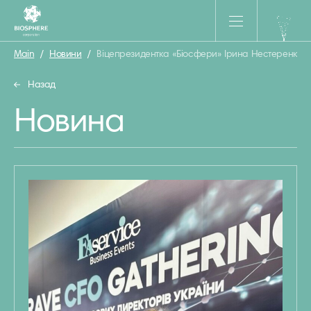
Main
/
Новини
/
Віцепрезидентка «Біосфери» Ірина Нестеренко 
Назад
Новина