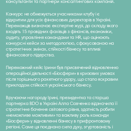
консультанти та партнери консалтингових компаній.
Конкурс не обмежується учасниками клубу і є
відкритим для усіх фінансових директорів в Україні.
Переможців визначає експертне журі, до складу якого
входять 15 провідних фахівців з фінансів, економіки,
аудиту, управління командами та HR, що оцінюють
конкурсні кейси за методологією, сфокусованою на
стратегічних змінах, стійкості бізнесу та впливі
фінансового лідерства.
Переможний кейс Ірини був присвячений відновленню
операційної діяльності «Біосфери» в кризових умовах
після торішнього ракетного удару, що стало яскравим
прикладом стійкості українського бізнесу.
Вручаючи нагороду Ірині, президентка та старша
партнерка BDO в Україні Алла Савченко відзначила її
стратегічне бачення світового рівня, здатність робити
«неможливе можливим» та важливу роль команди
«Біосфери» у відновленні бізнесу в прифронтовому
регіоні. Саме ця поєднана сила духу, згуртованість і