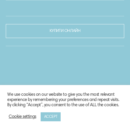
КУПИТИ ОНЛАЙН
We use cookies on our website to give you the most relevant
experience by remembering your preferences and repeat visits.
By clicking “Accept”, you consent to the use of ALL the cookies.
Cookie settings
ACCEPT
© 2020-2021 Biosphere Corporation.
Всі права захищено.