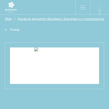
Main
/
Урочисте відкриття «Біосфера-Комплексу» з палетомісткістю
Назад