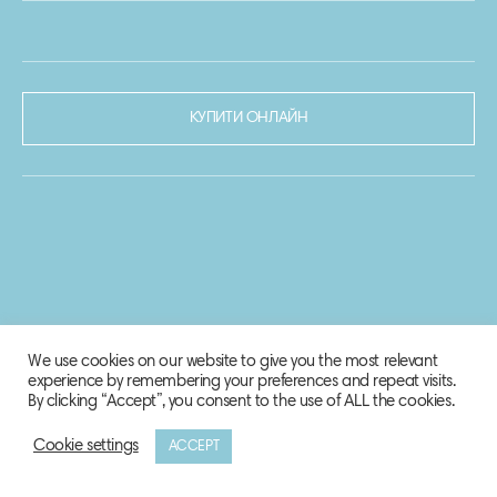
КУПИТИ ОНЛАЙН
We use cookies on our website to give you the most relevant
experience by remembering your preferences and repeat visits.
By clicking “Accept”, you consent to the use of ALL the cookies.
Cookie settings
ACCEPT
© 2020-2021 Biosphere Corporation.
Всі права захищено.