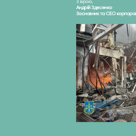
З вірою,
Андрій Здесенко
Засновник та СЕО корпорац