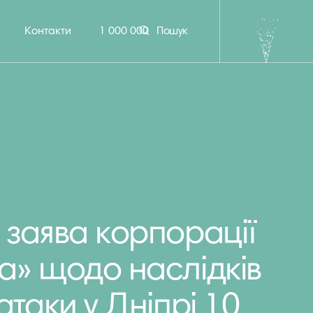
Контакти
1 000 000
Пошук
 заява корпорації
а» щодо наслідків
атаки у Дніпрі 10