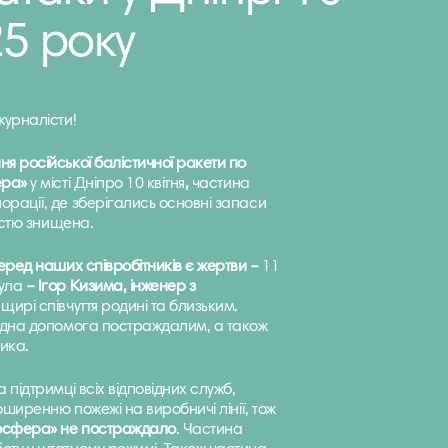
25 року
журналісти!
я російської балістичної ракети по
ера»
у місті Дніпро 10 квітня
,
частина
рації, де зберігались основні запаси
ністю знищена.
еред наших співробітників
є жертви –
11
нула
– Ігор Кизима, інженер з
ирі співчуття родині та близьким.
хідна допомога постраждалим, а також
ика.
 підтримці всіх відповідних служб,
ширенню пожежі на виробничі лінії, тож
іосфера» не постраждало
. Частина