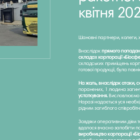
квітня 20
Шановні партнери, колеги, 
Внаслідок
прямого попаданн
складах
корпорації «Біосф
складських приміщень корпо
готової продукції, була пов
На жаль, внаслідок атаки, с
поранених, 1 людина заги
устаткування.
Висловлюємо щ
Наразі надається уся необ
рідним загиблого співробітн
Завдяки оперативним діям та
вдалося вчасно запобігти по
виробництво корпорації «Б