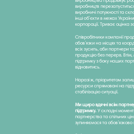
виробництва продовжує роб
виробництв перезапуститься
виробничі потужності та скл
інші об’єкти в межах Україн
корпорації. Триває оцінка з
Співробітники компанії про
обов’язки на місцях та коо
всіх зусиль, аби партнери 
продукцію без перерв. Втім
підтримку з боку наших па
відновитись.
Наразі ж, пріоритетом зали
ресурси спрямовані на підт
стабілізацію ситуації.
Ми щиро вдячні всім партн
підтримку
.
У складні момент
партнерства та спільних ці
зупиняємося та обов’язково 