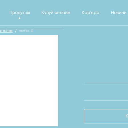
Продукція
Купуй онлайн
Кар'єра
Новини
ля жінок
/
novita-4