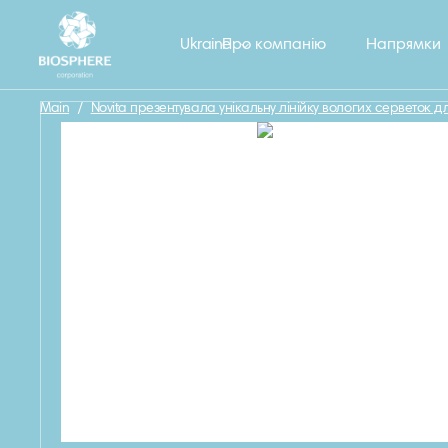
Назад
Ukraine
Про компанію
Напрямки
Main
/
Novita презентувала унікальну лінійку вологих серветок д