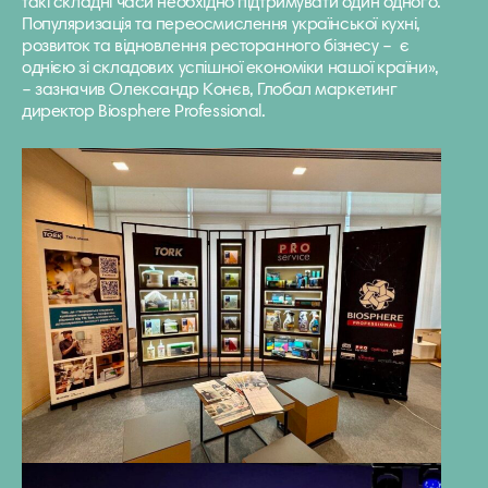
такі складні часи необхідно підтримувати один одного.
Популяризація та переосмислення української кухні,
розвиток та відновлення ресторанного бізнесу – є
однією зі складових успішної економіки нашої країни»,
– зазначив Олександр Конєв, Глобал маркетинг
директор Biosphere Professional.