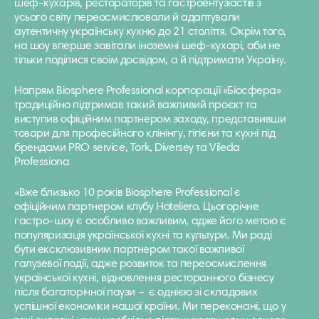
шеф-кухарів, рестораторів та гастроентузіастів з
усього світу переосмислювали й адаптували
аутентичну українську кухню до 21 століття. Окрім того,
на шоу вперше завітали іноземні шеф-кухарі, аби не
тільки поділися своїм досвідом, а й підтримати Україну.
Напрям Biosphere Professional корпорації «Біосфера»
традиційно підтримав такий важливий проєкт та
виступив офіційним партнером заходу, представивши
товари для професійного клінінгу, гігієни та кухні під
брендами PRO service, Tork, Diversey та Vileda
Professiona
«Вже близько 10 років Biosphere Professional є
офіційним партнером клубу Hoteliero. Цьогорічне
гастро-шоу є особливо важливим, адже його метою є
популяризація української кухні та культури. Ми раді
бути ексклюзивним партнером такої важливої
галузевої події, адже розвиток та переосмислення
української кухні, відновлення ресторанного бізнесу
після багаторічної паузи – є однією зі складових
успішної економіки нашої країни. Ми переконані, що у