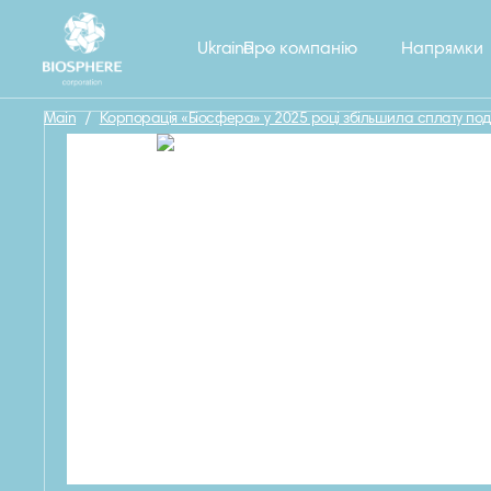
Назад
Ukraine
Про компанію
Напрямки
Main
/
Корпорація «Біосфера» у 2025 році збільшила сплату под