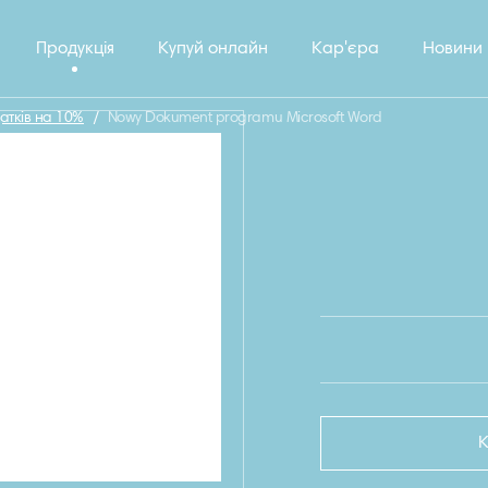
Продукція
Купуй онлайн
Кар'єра
Новини
атків на 10%
/
Nowy Dokument programu Microsoft Word