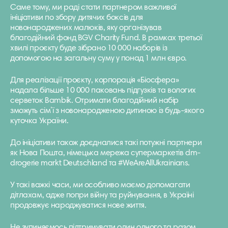
Саме тому, ми раді стати партнером важливої
ініціативи по збору дитячих боксів для
новонароджених малюків, яку організував
благодійний фонд BGV Charity Fund. В рамках третьої
хвилі проєкту буде зібрано 10 000 наборів із
допомогою на загальну суму у понад 1 млн євро.
Для реалізації проєкту, корпорація «Біосфера»
надала більше 10 000 паковань підгузків та вологих
серветок Bambik. Отримати благодійний набір
зможуть сім’ї з новонародженою дитиною із будь-якого
куточка України.
До ініціативи також доєдналися такі потужні партнери
як Нова Пошта, німецька мережа супермаркетів dm-
drogerie markt Deutschland та #WeAreAllUkrainians.
У такі важкі часи, ми особливо маємо допомагати
дітлахам, адже попри війну та руйнування, в Україні
продовжує народжуватися нове життя.
Не зупиняємось підтримувати один одного та разом