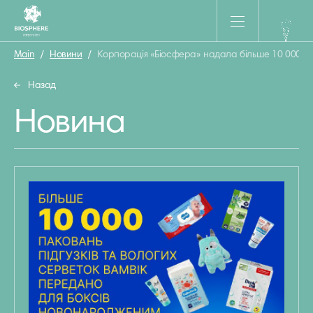
Main
/
Новини
/
Корпорація «Біосфера» надала більше 10 000 па
Назад
Новина