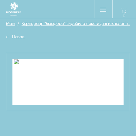
Main
/
Корпорація “Біосфера” виробила пакети для технології штуч
Назад