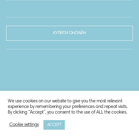
КУПИТИ ОНЛАЙН
We use cookies on our website to give you the most relevant
experience by remembering your preferences and repeat visits.
By clicking “Accept”, you consent to the use of ALL the cookies.
Cookie settings
ACCEPT
© 2020-2021 Biosphere Corporation.
Всі права захищено.