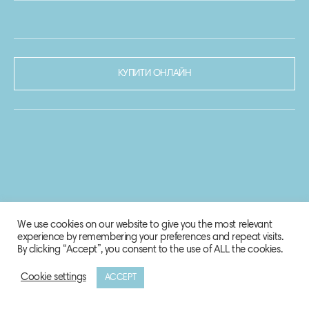
КУПИТИ ОНЛАЙН
We use cookies on our website to give you the most relevant
experience by remembering your preferences and repeat visits.
By clicking “Accept”, you consent to the use of ALL the cookies.
Cookie settings
ACCEPT
© 2020-2021 Biosphere Corporation.
Всі права захищено.